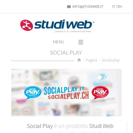
INFO@STUDIWEB.IT
IT
/
EN
SOCIAL PLAY
Pagina
Social play
Social Play
è un prodotto
Studi Web