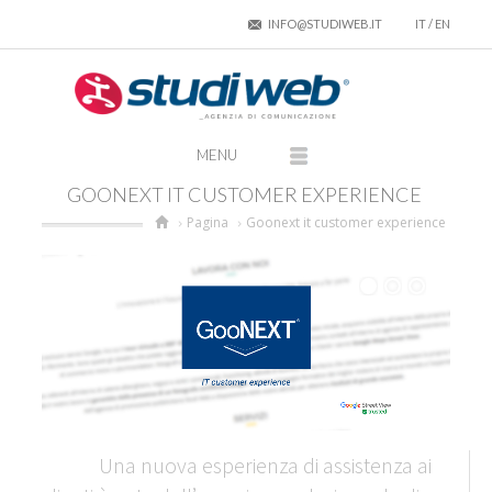
INFO@STUDIWEB.IT
IT
/
EN
GOONEXT IT CUSTOMER EXPERIENCE
Pagina
Goonext it customer experience
Una nuova esperienza di assistenza ai