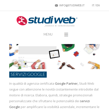
INFO@STUDIWEB.IT
IT
/
EN
SERVIZI GOOGLE
In qualità di agenzia certificata
Google Partner,
Studi Web
segue con attenzione le novità costantemente introdotte dal
motore di ricerca. Elabora, quindi, strategie promozionali
personalizzate che sfruttano le potenzialità dei
servizi
Google
per amplificare la visibilità aziendale, incrementare le