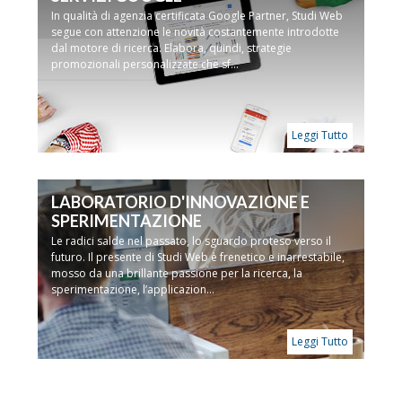
In qualità di agenzia certificata Google Partner, Studi Web
segue con attenzione le novità costantemente introdotte
dal motore di ricerca. Elabora, quindi, strategie
promozionali personalizzate che sf...
Leggi Tutto
LABORATORIO D'INNOVAZIONE E
SPERIMENTAZIONE
Le radici salde nel passato, lo sguardo proteso verso il
futuro. Il presente di Studi Web è frenetico e inarrestabile,
mosso da una brillante passione per la ricerca, la
sperimentazione, l’applicazion...
Leggi Tutto