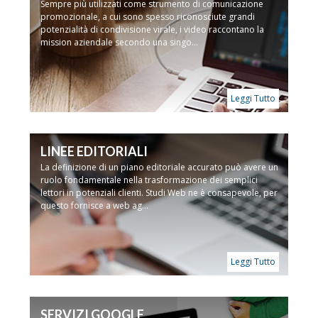
Sempre più utilizzati come strumento di comunicazione
promozionale, a cui sono spesso riconosciute grandi
potenzialità di condivisione virale, i video raccontano la
mission aziendale secondo una singo...
Leggi Tutto
LINEE EDITORIALI
La definizione di un piano editoriale accurato può avere un
ruolo fondamentale nella trasformazione dei semplici
lettori in potenziali clienti. Studi Web ne è consapevole, per
questo fornisce a web ag...
Leggi Tutto
SERVIZI GOOGLE