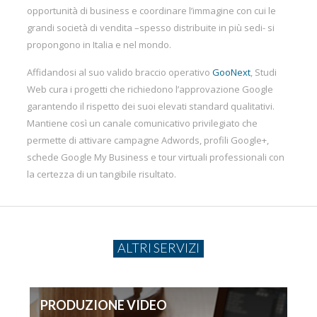
opportunità di business e coordinare l’immagine con cui le
grandi società di vendita –spesso distribuite in più sedi- si
propongono in Italia e nel mondo.
Affidandosi al suo valido braccio operativo
GooNext
, Studi
Web cura i progetti che richiedono l’approvazione Google
garantendo il rispetto dei suoi elevati standard qualitativi.
Mantiene così un canale comunicativo privilegiato che
permette di attivare campagne Adwords, profili Google+,
schede Google My Business e tour virtuali professionali con
la certezza di un tangibile risultato.
ALTRI SERVIZI
PRODUZIONE VIDEO