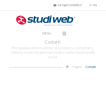
INFO@STUDIWEB.IT
IT
/
EN
Contatti
Per qualsiasi informazione non esitare a contattarci.
Utilizza i nostri recapiti personali o visita i nostri profili
social.
Pagina
Contatti